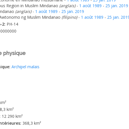
us Region in Muslim Mindanao
(anglais)
-
1 août 1989
-
25 jan. 2019
indanao
(anglais)
-
1 août 1989
-
25 jan. 2019
 Awtonomo ng Muslim Mindanao
(filipino)
-
1 août 1989
-
25 jan. 201
6-2:
PH-14
50000000
e physique
hique:
Archipel malais
 km²
8,3 km²
:
12 290 km²
intérieures:
368,3 km²