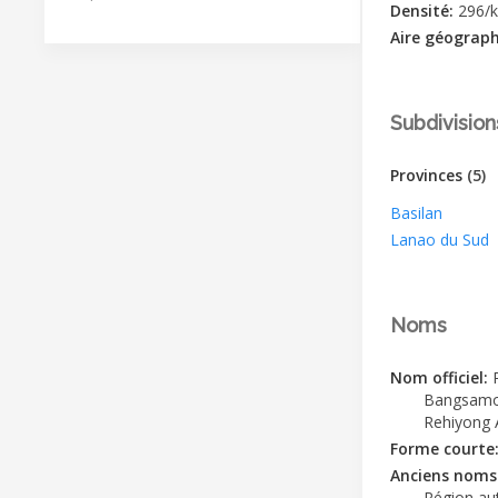
Densité:
296/
Aire géograp
Subdivision
Provinces
(5)
Basilan
Lanao du Sud
Noms
Nom officiel:
Bangsamo
Rehiyong
Forme courte
Anciens noms
Région a