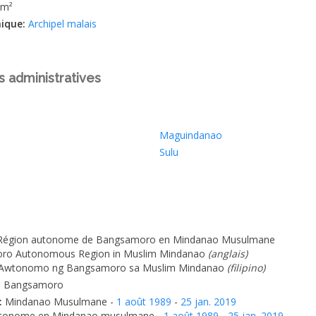
km²
hique:
Archipel malais
s administratives
Maguindanao
Sulu
Région autonome de Bangsamoro en Mindanao Musulmane
ro Autonomous Region in Muslim Mindanao
(anglais)
 Awtonomo ng Bangsamoro sa Muslim Mindanao
(filipino)
:
Bangsamoro
:
Mindanao Musulmane -
1 août 1989
-
25 jan. 2019
utonome en Mindanao musulmane -
1 août 1989
-
25 jan. 2019