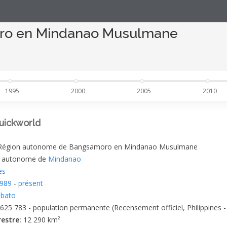
ro en Mindanao Musulmane
1995
2000
2005
2010
uickworld
Région autonome de Bangsamoro en Mindanao Musulmane
n autonome de
Mindanao
es
1989
-
présent
abato
 625 783 - population permanente (Recensement officiel, Philippines -
restre:
12 290 km²