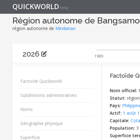
QUICKWORLD
beta
Région autonome de Bangsamo
région autonome de
Mindanao
2026
1989
Factoïde Q
Factoïde Quickworld
Nom officiel:
Subdivisions administratives
Statut:
régio
Pays:
Philippin
Noms
Actif:
1 août 
Capitale:
Cot
Géographie physique
Population:
3
Superficie ter
Superficie