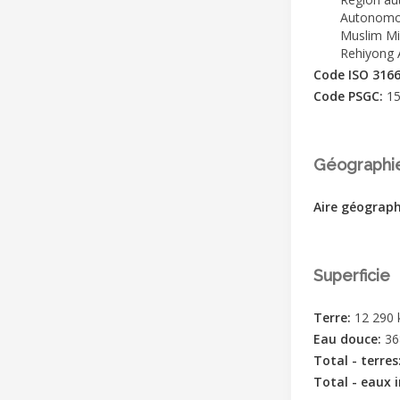
Autonomo
Muslim M
Rehiyong
Code ISO 316
Code PSGC:
1
Géographi
Aire géograp
Superficie
Terre:
12 290
Eau douce:
36
Total - terres
Total - eaux 